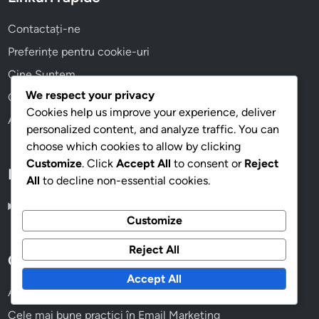
Contactați-ne
Preferințe pentru cookie-uri
Cine Suntem
We respect your privacy
Confidențialitatea ta
Cookies help us improve your experience, deliver
Acordul utilizatorului
personalized content, and analyze traffic. You can
choose which cookies to allow by clicking
Customize
. Click
Accept All
to consent or
Reject
Language
All
to decline non-essential cookies.
Romanian
▾
Customize
Reject All
Categorii
Accept All
Analitice și Monitorizarea Performanței
Cele mai bune practici în Email Marketing