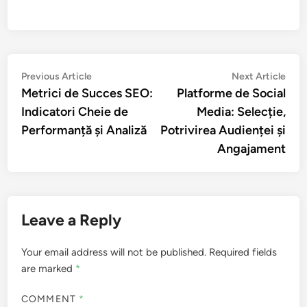
Post
Previous
Nex
Previous Article
Next Article
article:
artic
Metrici de Succes SEO:
Platforme de Social
navigation
Indicatori Cheie de
Media: Selecție,
Performanță și Analiză
Potrivirea Audienței și
Angajament
Leave a Reply
Your email address will not be published.
Required fields
are marked
*
COMMENT
*