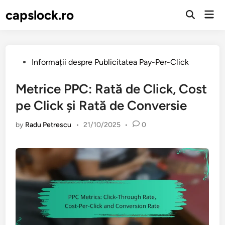
Skip
capslock.ro
Mai
to
Open
Men
Search
content
Posted
Informații despre Publicitatea Pay-Per-Click
in
Metrice PPC: Rată de Click, Cost
pe Click și Rată de Conversie
by
Radu Petrescu
•
21/10/2025
•
0