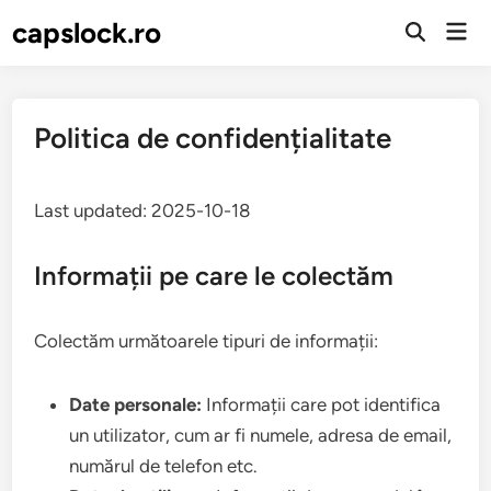
Skip
capslock.ro
Mai
to
Open
Men
Search
content
Politica de confidențialitate
Last updated: 2025-10-18
Informații pe care le colectăm
Colectăm următoarele tipuri de informații:
Date personale:
Informații care pot identifica
un utilizator, cum ar fi numele, adresa de email,
numărul de telefon etc.