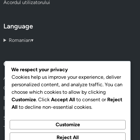
Acordul utilizatorului
Language
Romanian
▾
Categorii
We respect your privacy
Cookies help us improve your experience, deliver
Analitice și Monitorizarea Performanței
personalized content, and analyze traffic. You can
Cele mai bune practici în Email Marketing
choose which cookies to allow by clicking
Elementele Esențiale ale Content Marketing
Customize
. Click
Accept All
to consent or
Reject
All
to decline non-essential cookies.
Informații despre Publicitatea Pay-Per-Click
Strategii de Marketing pe Social Media
Customize
Tehnici de Optimizare pentru Motoarele de Căutare
Reject All