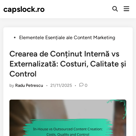
Skip
capslock.ro
Mai
to
Open
Men
Search
content
Posted
Elementele Esențiale ale Content Marketing
in
Crearea de Conținut Internă vs
Externalizată: Costuri, Calitate și
Control
by
Radu Petrescu
•
21/11/2025
•
0