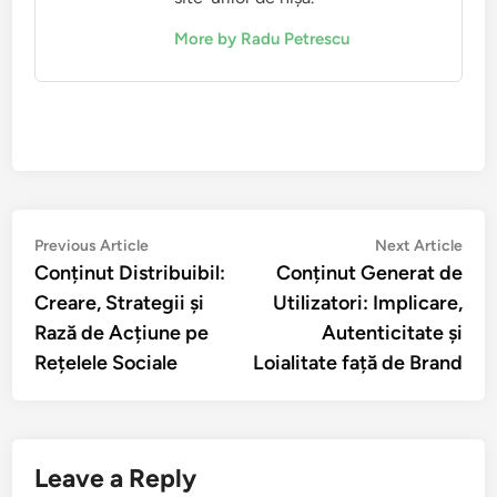
More by Radu Petrescu
Post
Previous
Nex
Previous Article
Next Article
article:
artic
Conținut Distribuibil:
Conținut Generat de
navigation
Creare, Strategii și
Utilizatori: Implicare,
Rază de Acțiune pe
Autenticitate și
Rețelele Sociale
Loialitate față de Brand
Leave a Reply