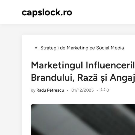
Skip
capslock.ro
to
content
Posted
Strategii de Marketing pe Social Media
in
Marketingul Influenceri
Brandului, Rază și Ang
by
Radu Petrescu
•
01/12/2025
•
0