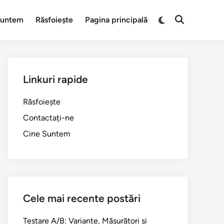
Switch
Suntem
Răsfoiește
Pagina principală
Open
to
Search
dark
mode
Linkuri rapide
Răsfoiește
Contactați-ne
Cine Suntem
Cele mai recente postări
Testare A/B: Variante, Măsurători și