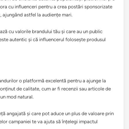
bora cu influenceri pentru a crea postări sponsorizate
, ajungând astfel la audiențe mari.
iază cu valorile brandului tău și care au un public
ste autentic și că influencerul folosește produsul
ndurilor o platformă excelentă pentru a ajunge la
nținut de calitate, cum ar fi recenzii sau articole de
r-un mod natural.
nță angajată și care pot aduce un plus de valoare prin
elor campaniei te va ajuta să înțelegi impactul