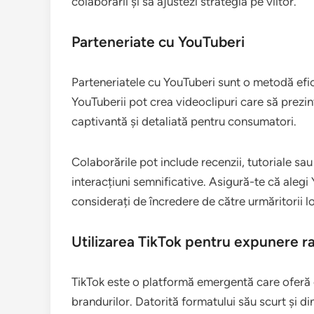
colaborării și să ajustezi strategia pe viitor.
Parteneriate cu YouTuberi
Parteneriatele cu YouTuberi sunt o metodă efic
YouTuberii pot crea videoclipuri care să prezin
captivantă și detaliată pentru consumatori.
Colaborările pot include recenzii, tutoriale sa
interacțiuni semnificative. Asigură-te că alegi
considerați de încredere de către urmăritorii lo
Utilizarea TikTok pentru expunere r
TikTok este o platformă emergentă care oferă 
brandurilor. Datorită formatului său scurt și d