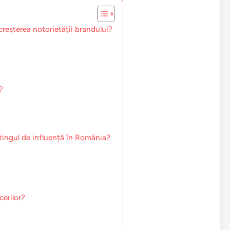
creșterea notorietății brandului?
?
tingul de influență în România?
cerilor?