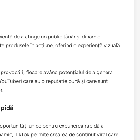
ientă de a atinge un public tânăr și dinamic.
te produsele în acțiune, oferind o experiență vizuală
u provocări, fiecare având potențialul de a genera
 YouTuberi care au o reputație bună și care sunt
r.
apidă
oportunități unice pentru expunerea rapidă a
inamic, TikTok permite crearea de conținut viral care