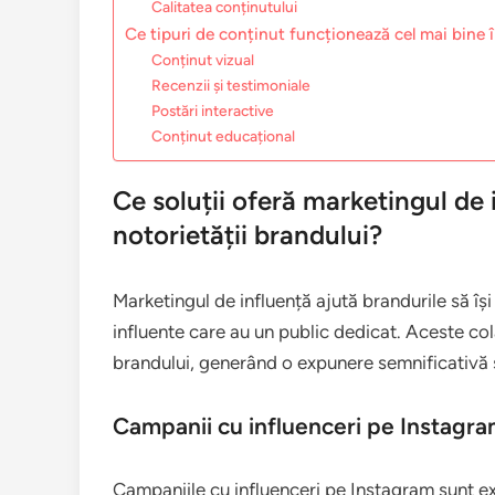
Calitatea conținutului
Ce tipuri de conținut funcționează cel mai bine 
Conținut vizual
Recenzii și testimoniale
Postări interactive
Conținut educațional
Ce soluții oferă marketingul de
notorietății brandului?
Marketingul de influență ajută brandurile să î
influente care au un public dedicat. Aceste cola
brandului, generând o expunere semnificativă ș
Campanii cu influenceri pe Instagr
Campaniile cu influenceri pe Instagram sunt ext