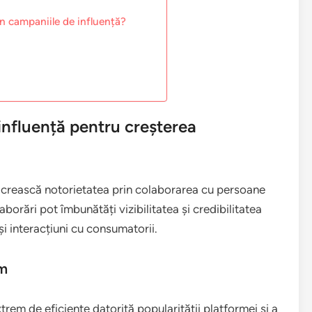
în campaniile de influență?
 influență pentru creșterea
și crească notorietatea prin colaborarea cu persoane
borări pot îmbunătăți vizibilitatea și credibilitatea
i interacțiuni cu consumatorii.
am
rem de eficiente datorită popularității platformei și a