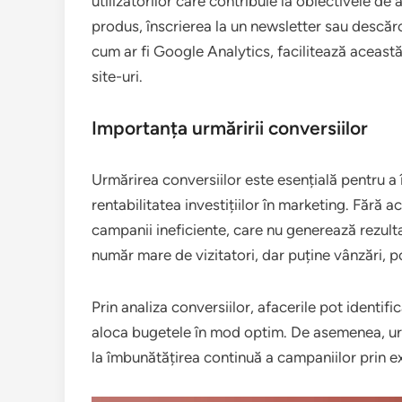
utilizatorilor care contribuie la obiectivele d
produs, înscrierea la un newsletter sau descărc
cum ar fi Google Analytics, facilitează această
site-uri.
Importanța urmăririi conversiilor
Urmărirea conversiilor este esențială pentru a
rentabilitatea investițiilor în marketing. Fără 
campanii ineficiente, care nu generează rezul
număr mare de vizitatori, dar puține vânzări, p
Prin analiza conversiilor, afacerile pot identif
aloca bugetele în mod optim. De asemenea, urm
la îmbunătățirea continuă a campaniilor prin ex