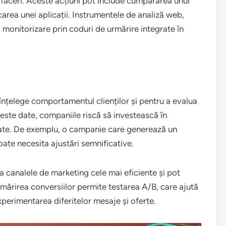
e afaceri. Aceste acțiuni pot include cumpărarea unui
area unei aplicații. Instrumentele de analiză web,
 monitorizare prin coduri de urmărire integrate în
 înțelege comportamentul clienților și pentru a evalua
aceste date, companiile riscă să investească în
tate. De exemplu, o campanie care generează un
oate necesita ajustări semnificative.
ica canalele de marketing cele mai eficiente și pot
ărirea conversiilor permite testarea A/B, care ajută
perimentarea diferitelor mesaje și oferte.