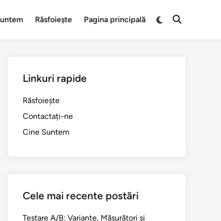
Switch
Suntem
Răsfoiește
Pagina principală
Open
to
Search
dark
mode
Linkuri rapide
Răsfoiește
Contactați-ne
Cine Suntem
Cele mai recente postări
Testare A/B: Variante, Măsurători și