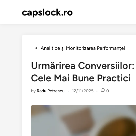
Skip
capslock.ro
to
content
Posted
Analitice și Monitorizarea Performanței
in
Urmărirea Conversiilor: 
Cele Mai Bune Practici
by
Radu Petrescu
•
12/11/2025
•
0